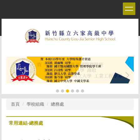
跳
到
主
要
內
容
區
首頁
學校組織
總務處
常用連結-總務處