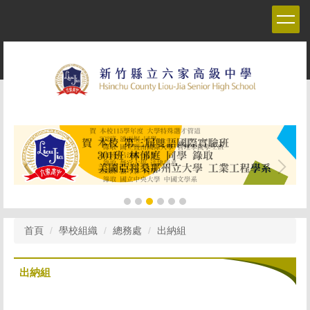
跳
到
主
要
內
容
區
首頁
學校組織
總務處
出納組
出納組