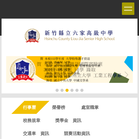
跳
到
主
要
內
容
區
行事曆
榮譽榜
處室職掌
校務規章
獎學金 資訊
交通車 資訊
競賽活動資訊