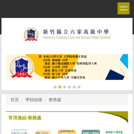
跳
到
主
要
內
容
區
首頁
學校組織
教務處
常用連結-教務處