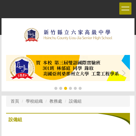
跳
到
主
要
內
容
區
首頁
學校組織
教務處
設備組
設備組