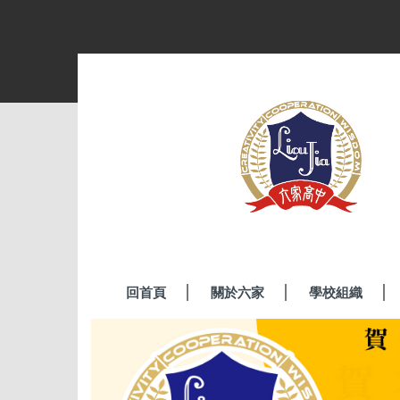
跳
到
主
要
內
容
區
回首頁
關於六家
學校組織