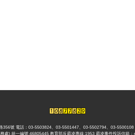
03-5503824、03-5501447、03-5502794、03-5500108
總務處) 統一編號:46805445 教育部反霸凌專線:1953 霸凌事件投訴信箱：sa@l