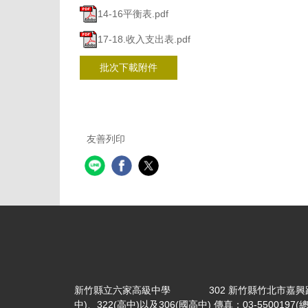
14-16平衡表.pdf
17-18.收入支出表.pdf
批次下載附件
友善列印
新竹縣立六家高級中學 302 新竹縣竹北市嘉興路356號 電話：
中)、322(高中)以及306(國高中) 傳真：03-5500197(