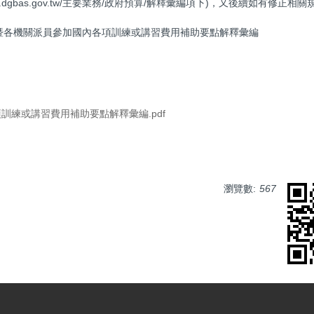
ww.dgbas.gov.tw/主要業務/政府預算/解釋彙編項下)，又後續如有修正相
暨各機關派員參加國內各項訓練或講習費用補助要點解釋彙編
練或講習費用補助要點解釋彙編.pdf
瀏覽數:
567