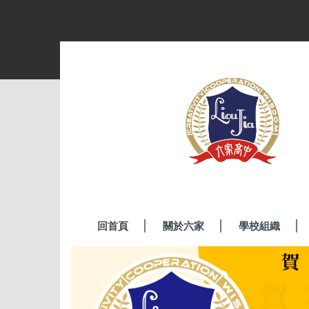
跳
到
主
要
內
容
區
回首頁
關於六家
學校組織