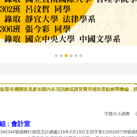
要點暨各機關派員參加國內各項訓練或講習費用補助要點解釋彙編，
字體大小調整
組 :
會計室
345344號函轉行政院主計總處115年3月19日主預字第1150100739號