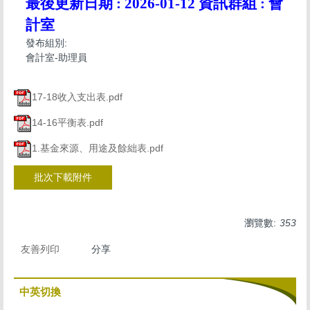
最後更新日期 :
2026-01-12
資訊群組 :
會
計室
發布組別:
會計室-助理員
17-18收入支出表.pdf
14-16平衡表.pdf
1.基金來源、用途及餘絀表.pdf
批次下載附件
瀏覽數:
353
友善列印
分享
中英切換