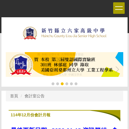
跳
到
主
要
內
容
區
首頁
會計室公告
114年12月份會計月報