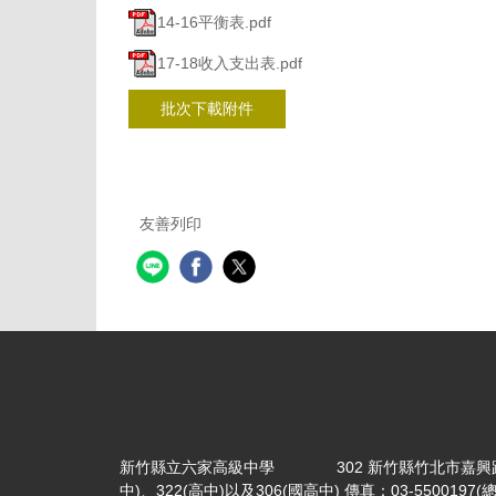
14-16平衡表.pdf
17-18收入支出表.pdf
批次下載附件
友善列印
新竹縣立六家高級中學 302 新竹縣竹北市嘉興路356號 電話：
中)、322(高中)以及306(國高中) 傳真：03-5500197(