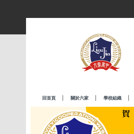
跳
到
主
要
內
容
區
回首頁
關於六家
學校組織