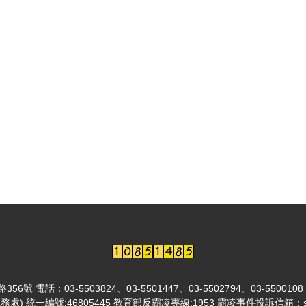
03-5503824、03-5501447、03-5502794、03-5500108
總務處) 統一編號:46805445 教育部反霸凌專線:1953 霸凌事件投訴信箱：sa@l