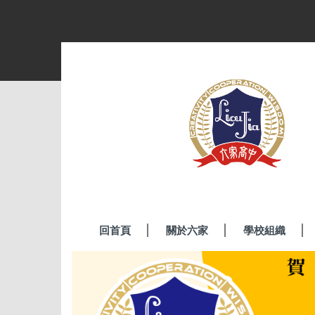
跳
到
主
要
內
容
區
回首頁
關於六家
學校組織