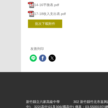
14-16平衡表.pdf
17-18收入支出表.pdf
批次下載附件
友善列印
新竹縣立六家高級中學 302 新竹縣竹北市嘉興路356號 電話：
中)、322(高中)以及306(國高中) 傳真：03-5500197(