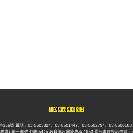
03-5503824、03-5501447、03-5502794、03-5500108
總務處) 統一編號:46805445 教育部反霸凌專線:1953 霸凌事件投訴信箱：sa@l