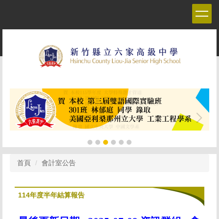
跳
到
主
要
內
容
區
首頁
會計室公告
114年度半年結算報告