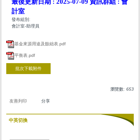
最後更新日期 :
2025-07-09
資訊群組 :
會
計室
發布組別:
會計室-助理員
基金來源用途及餘絀表.pdf
平衡表.pdf
批次下載附件
瀏覽數:
653
友善列印
分享
中英切換