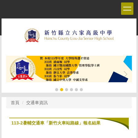
跳
到
主
要
內
容
區
首頁
交通車資訊
113-2暑輔交通車「新竹火車站路線」報名結果