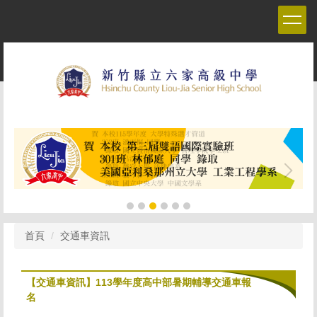
跳
到
主
要
內
容
區
首頁
交通車資訊
【交通車資訊】113學年度高中部暑期輔導交通車報
名