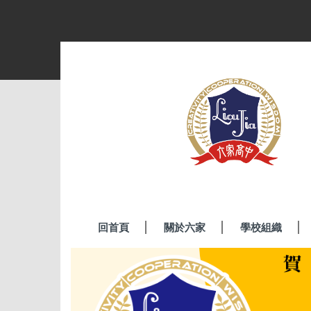
跳
到
主
要
內
容
區
回首頁
關於六家
學校組織