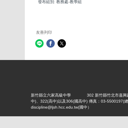
發布組別:
教務處-教學組
友善列印
新竹縣立六家高級中學 302 新竹縣竹北市嘉興路356號 電話：
中)、322(高中)以及306(國高中) 傳真：03-5500197(
discipline@ljsh.hcc.edu.tw(國中）