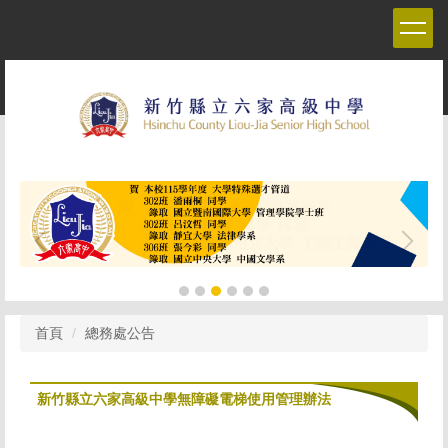
跳
到
主
要
內
容
區
首頁
總務處公告
新竹縣立六家高級中學無障礙電梯使用管理辦法