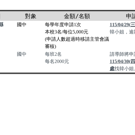
目
對象
金額/名額
申
縣
國中
每學年度申請1次
115/04/2
本校3名/每位5,000元
韓小姐，逾
(申請人數超過時移請主管會議
審核)
國中
每班2名
請導師將申
每名2000元
115/04/
處
找韓小姐