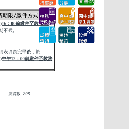
請期限/繳件方式
9(三)16：00前繳件至教務處
找
期不候。
請表填寫完畢後，於
30(四)中午12：00前繳件至教務
。
瀏覽數:
208