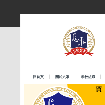
跳
到
主
要
內
容
區
回首頁
關於六家
學校組織